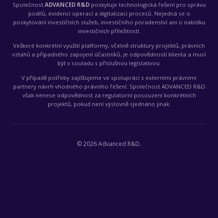
Společnost
ADVANCED R&D
poskytuje technologická řešení pro správu
podílů, evidenci operací a digitalizaci procesů. Nejedná se o
poskytování investičních služeb, investičního poradenství ani o nabídku
investičních příležitostí.
Veškeré konkrétní využití platformy, včetně struktury projektů, právních
vztahů a případného zapojení účastníků, je odpovědností klienta a musí
být v souladu s příslušnou legislativou.
V případě potřeby zajišťujeme ve spolupráci s externími právními
partnery návrh vhodného právního řešení. Společnost ADVANCED R&D
však nenese odpovědnost za regulatorní posouzení konkrétních
projektů, pokud není výslovně sjednáno jinak.
©
2026
Advanced R&D.