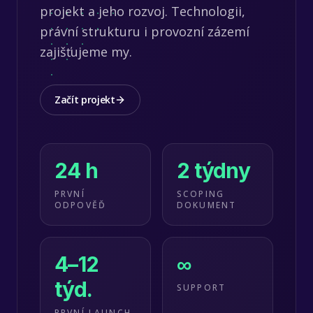
projekt a jeho rozvoj. Technologii,
právní strukturu i provozní zázemí
zajišťujeme my.
Začít projekt
24 h
2 týdny
PRVNÍ
SCOPING
ODPOVĚĎ
DOKUMENT
4–12
∞
týd.
SUPPORT
PRVNÍ LAUNCH