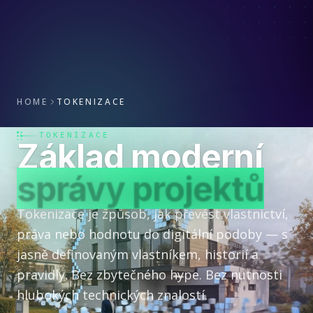
HOME
TOKENIZACE
TOKENIZACE
Základ moderní
správy projektů
Tokenizace je způsob, jak převést vlastnictví,
práva nebo hodnotu do digitální podoby — s
jasně definovaným vlastníkem, historií a
pravidly. Bez zbytečného hype. Bez nutnosti
hlubokých technických znalostí.