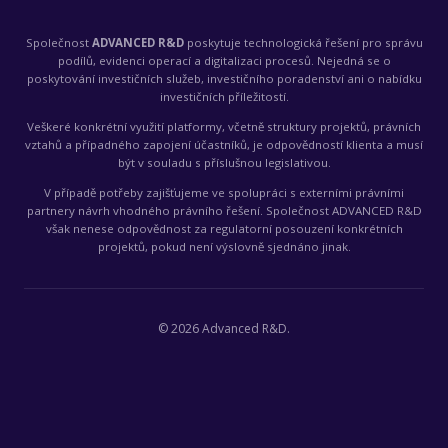
Společnost
ADVANCED R&D
poskytuje technologická řešení pro správu
podílů, evidenci operací a digitalizaci procesů. Nejedná se o
poskytování investičních služeb, investičního poradenství ani o nabídku
investičních příležitostí.
Veškeré konkrétní využití platformy, včetně struktury projektů, právních
vztahů a případného zapojení účastníků, je odpovědností klienta a musí
být v souladu s příslušnou legislativou.
V případě potřeby zajišťujeme ve spolupráci s externími právními
partnery návrh vhodného právního řešení. Společnost ADVANCED R&D
však nenese odpovědnost za regulatorní posouzení konkrétních
projektů, pokud není výslovně sjednáno jinak.
©
2026
Advanced R&D.