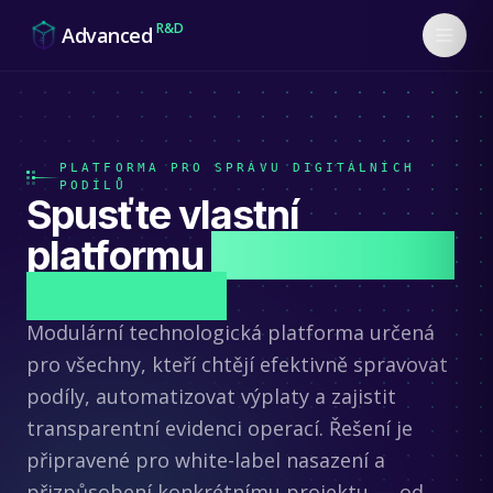
Skip to content
R&D
Advanced
PLATFORMA PRO SPRÁVU DIGITÁLNÍCH
PODÍLŮ
Spusťte vlastní
platformu
bez zbytečné
komplexity
Modulární technologická platforma určená
pro všechny, kteří chtějí efektivně spravovat
podíly, automatizovat výplaty a zajistit
transparentní evidenci operací. Řešení je
připravené pro white-label nasazení a
přizpůsobení konkrétnímu projektu — od