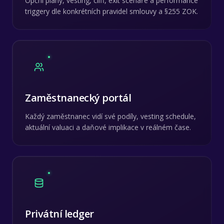
Opční plány, vesting, cliff, exit scénáře a performance
triggery dle konkrétních pravidel smlouvy a §255 ZOK.
Zaměstnanecký portál
Každý zaměstnanec vidí své podíly, vesting schedule,
aktuální valuaci a daňové implikace v reálném čase.
Privátní ledger