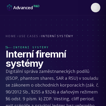
Skip to content
R&D
Advanced
HOME
USE CASES
INTERNÍ SYSTÉMY
INTERNÍ SYSTÉMY
Interní firemní
systémy
Digitální správa zaměstnaneckých podílů
(ESOP, phantom shares, SAR a RSU) v souladu
se zákonem o obchodních korporacích (zák. č.
90/2012 Sb., §255 a §324) a daňovým režimem
§6 odst. 9 písm. k) ZDP. Vesting, cliff period,
exit scénáře a privátní ledger bez veřejného