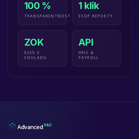
100 %
1 klik
TRANSPARENTNOST
ESOP REPORTY
ZOK
API
§255 V
HRIS &
SOULADU
PAYROLL
R&D
Advanced