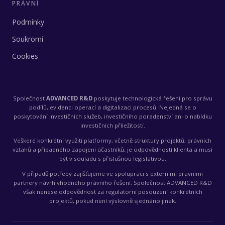
PRÁVNÍ
Podmínky
Soukromí
Cookies
Společnost
ADVANCED R&D
poskytuje technologická řešení pro správu
podílů, evidenci operací a digitalizaci procesů. Nejedná se o
poskytování investičních služeb, investičního poradenství ani o nabídku
investičních příležitostí.
Veškeré konkrétní využití platformy, včetně struktury projektů, právních
vztahů a případného zapojení účastníků, je odpovědností klienta a musí
být v souladu s příslušnou legislativou.
V případě potřeby zajišťujeme ve spolupráci s externími právními
partnery návrh vhodného právního řešení. Společnost ADVANCED R&D
však nenese odpovědnost za regulatorní posouzení konkrétních
projektů, pokud není výslovně sjednáno jinak.